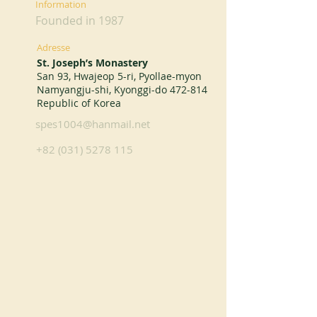
Information
Founded in 1987
Adresse
St. Joseph’s Monastery
San 93, Hwajeop 5-ri, Pyollae-myon
Namyangju-shi, Kyonggi-do 472-814
Republic of Korea
spes1004@hanmail.net
+82 (031) 5278 115