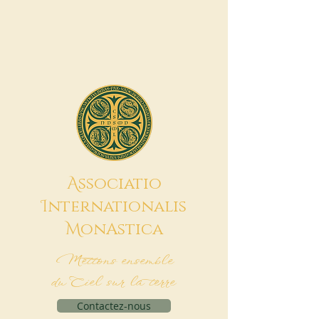
A
ssociatio
I
nternationalis
M
onAstica
Mettons ensemble
du Ciel sur la terre
Contactez-nous