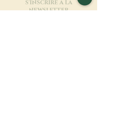
S'INSCRIRE À LA
NEWSLETTER
En savoir plus
Nom de famille
Prénom
Entrez votre mail ici
Langue
Nom du monastère