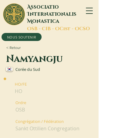
A
ssociatio
I
nternationalis
M
onastica
O
SB -
C
IB -
O
Cist -
O
CSO
NOUS SOUTENIR
< Retour
Namyangju
Corée du Sud
HO/FE
HO
Ordre
OSB
Congrégation / Fédération
Sankt Ottilien Congregation