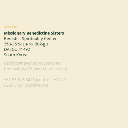
Adresse
Missionary Benedictine Sisters
Benedict Spirituality Center
363-36 Sasu-ro, Buk-gu
DAEGU 41492
South Korea
osbbsc@naver.com
(couvent) ;
beneosbbsa@naver.com
(centre)
+82 53 313 3425 (centre) ; +82 10
5283 3424 (supérieure)