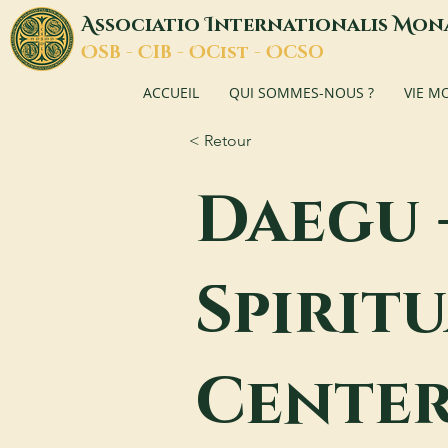
A
I
M
ssociatio
nternationalis
on
O
C
O
O
SB -
IB -
Cist -
CSO
ACCUEIL
QUI SOMMES-NOUS ?
VIE M
< Retour
Daegu 
Spirit
Cente