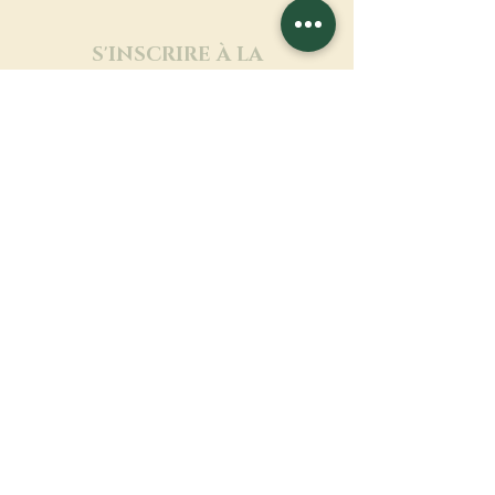
S'INSCRIRE À LA
NEWSLETTER
En savoir plus
Nom de famille
Prénom
Entrez votre mail ici
Langue
Nom du monastère