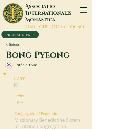
A
ssociatio
I
nternationalis
M
onastica
O
SB -
C
IB -
O
Cist -
O
CSO
NOUS SOUTENIR
< Retour
Bong Pyeong
Corée du Sud
HO/FE
FE
Ordre
OSB
Congrégation / Fédération
Missionary Benedictine Sisters
of Tutzing Congregation