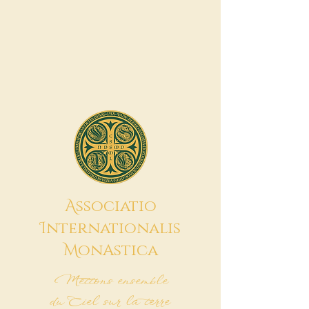
A
ssociatio
I
nternationalis
M
onAstica
Mettons ensemble
du Ciel sur la terre