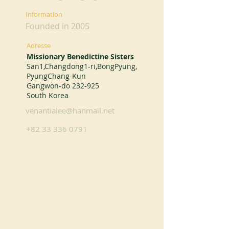
Information
Founded in 2005
Adresse
Missionary Benedictine Sisters
San1,Changdong1-ri,BongPyung,
PyungChang-Kun
Gangwon-do 232-925
South Korea
venantialee@hanmail.net
+82 33 336 0791