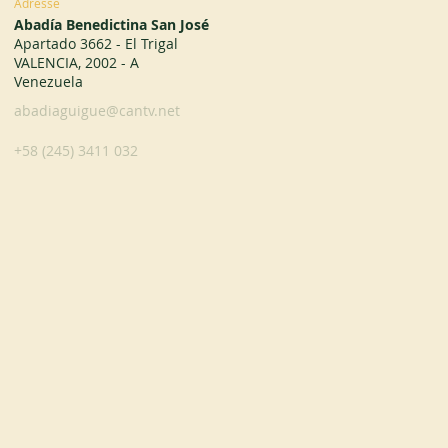
Adresse
Abadía Benedictina San José
Apartado 3662 - El Trigal
VALENCIA, 2002 - A
Venezuela
abadiaguigue@cantv.net
+58 (245) 3411 032