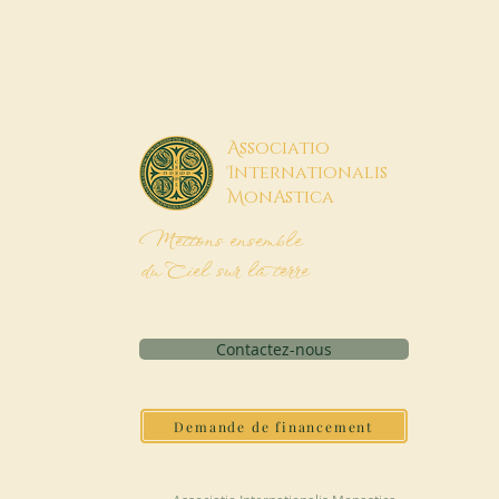
A
ssociatio
I
nternationalis
M
onAstica
Mettons ensemble
du Ciel sur la terre
Contactez-nous
Demande de financement