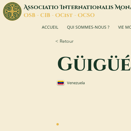
A
I
M
ssociatio
nternationalis
on
O
C
O
O
SB -
IB -
Cist -
CSO
ACCUEIL
QUI SOMMES-NOUS ?
VIE M
< Retour
Güigüé
Venezuela