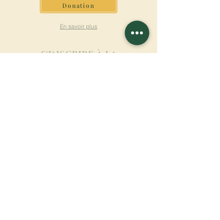
Donation
En savoir plus
S'INSCRIRE À LA
NEWSLETTER
En savoir plus
Nom de famille
Prénom
Entrez votre mail ici
Langue
Nom du monastère