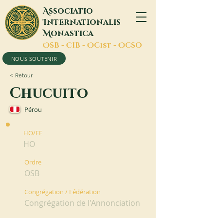
A
ssociatio
I
nternationalis
M
onastica
O
SB -
C
IB -
O
Cist -
O
CSO
NOUS SOUTENIR
< Retour
Chucuito
Pérou
HO/FE
HO
Ordre
OSB
Congrégation / Fédération
Congrégation de l'Annonciation