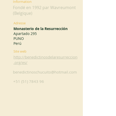
Information
Fondé en 1992 par Wavreumont
(Belgique)
Adresse
Monasterio de la Resurrección
Apartado 295
PUNO
Perú
Site web
http://benedictinosdelaresurreccion
.org/es/
benedictinoschucuito@hotmail.com
+51 (51) 7843 96