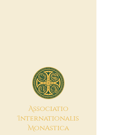
A
ssociatio
I
nternationalis
M
onAstica