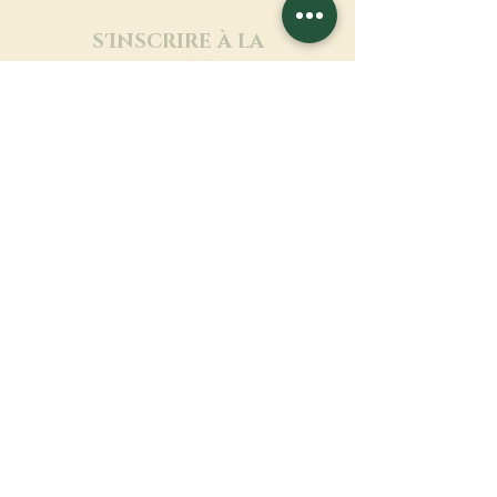
S'INSCRIRE À LA
NEWSLETTER
En savoir plus
Nom de famille
Prénom
Entrez votre mail ici
Langue
Nom du monastère