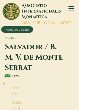
A
ssociatio
I
nternationalis
M
onastica
O
SB -
C
IB -
O
Cist -
O
CSO
NOUS SOUTENIR
< Retour
Salvador / B.
M. V. de Monte
Serrat
Brésil
HO/FE
HO
Ordre
OSB