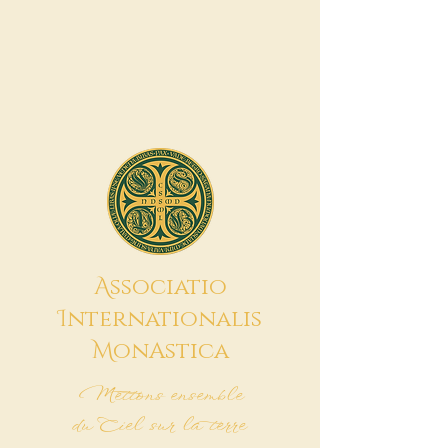
A
ssociatio
I
nternationalis
M
onAstica
Mettons ensemble
du Ciel sur la terre