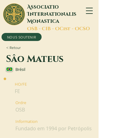
A
ssociatio
I
nternationalis
M
onastica
O
SB -
C
IB -
O
Cist -
O
CSO
NOUS SOUTENIR
< Retour
Sâo Mateus
Brésil
HO/FE
FE
Ordre
OSB
Information
Fundado em 1994 por Petrópolis