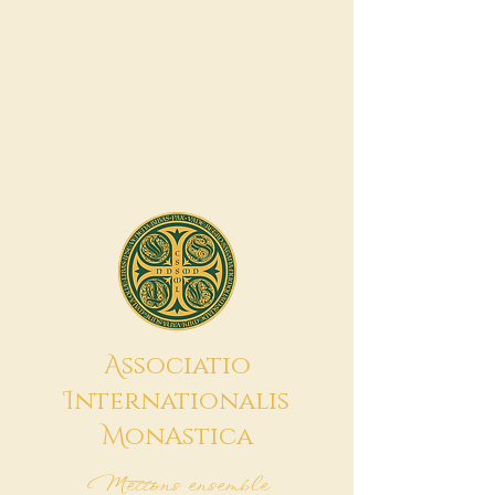
A
ssociatio
I
nternationalis
M
onAstica
Mettons ensemble