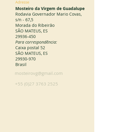
Adresse
Mosteiro da Virgem de Guadalupe
Rodavia Governador Mario Covas,
s/n - 67,5
Morada do Ribeirão
SÃO MATEUS, ES
29936-450
Para correspondência:
Caixa postal 52
SÃO MATEUS, ES
29930-970
Brasil
mosteirovg@gmail.com
+55 (0)27 3763 2525