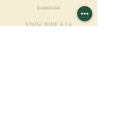
En savoir plus
S'INSCRIRE À LA
NEWSLETTER
En savoir plus
Nom de famille
Prénom
Entrez votre mail ici
Langue
Nom du monastère