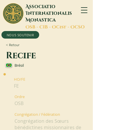
A
ssociatio
I
nternationalis
M
onastica
O
SB -
C
IB -
O
Cist -
O
CSO
NOUS SOUTENIR
< Retour
Recife
Brésil
HO/FE
FE
Ordre
OSB
Congrégation / Fédération
Congrégation des Sœurs
bénédictines missionnaires de