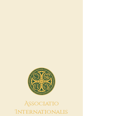
A
ssociatio
I
nternationalis