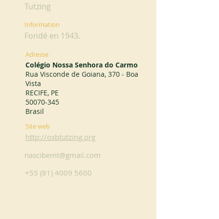
Tutzing
Information
Fondé en 1943.
Adresse
Colégio Nossa Senhora do Carmo
Rua Visconde de Goiana, 370 - Boa
Vista
RECIFE, PE
50070-345
Brasil
Site web
http://osbtutzing.org
nascibemt@gmail.com
+55 (81) 4009 5600