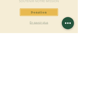
SOUTENIR NOTRE MISSION
Donation
En savoir plus
S'INSCRIRE À LA
NEWSLETTER
En savoir plus
Nom de famille
Prénom
Entrez votre mail ici
Langue