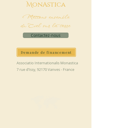
M
onAstica
Mettons ensemble
du Ciel sur la terre
Contactez-nous
Demande de financement
Associatio Internationalis Monastica
7 rue d’Issy, 92170 Vanves - France
FAIRE UN DON