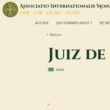
A
I
M
ssociatio
nternationalis
on
O
C
O
O
SB -
IB -
Cist -
CSO
ACCUEIL
QUI SOMMES-NOUS ?
VIE M
< Retour
Juiz de
Brésil