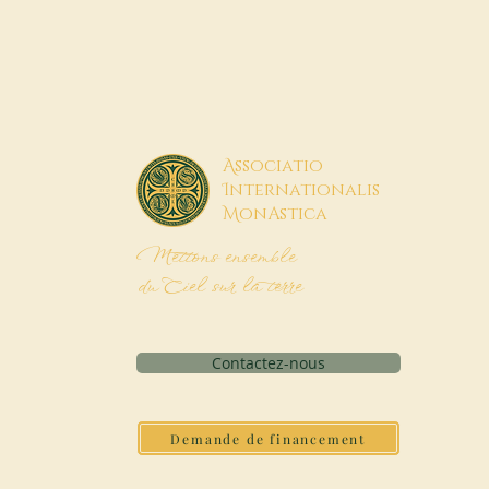
A
ssociatio
I
nternationalis
M
onAstica
Mettons ensemble
du Ciel sur la terre
Contactez-nous
Demande de financement