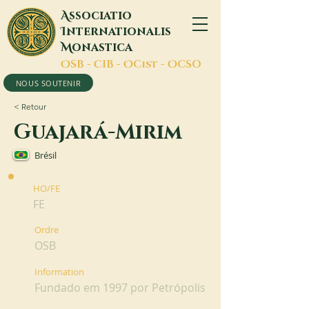
A
ssociatio
I
nternationalis
M
onastica
O
SB -
C
IB -
O
Cist -
O
CSO
NOUS SOUTENIR
< Retour
Guajará-Mirim
Brésil
HO/FE
FE
Ordre
OSB
Information
Fundado em 1997 por Petrópolis