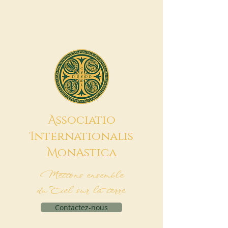
A
ssociatio
I
nternationalis
M
onAstica
Mettons ensemble
du Ciel sur la terre
Contactez-nous