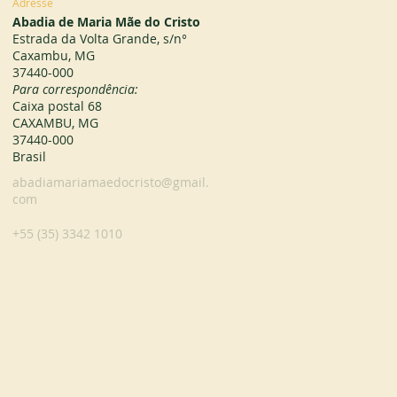
Adresse
Abadia de Maria Mãe do Cristo
Estrada da Volta Grande, s/n°
Caxambu, MG
37440-000
Para correspondência:
Caixa postal 68
CAXAMBU, MG
37440-000
Brasil
abadiamariamaedocristo@gmail.
com
+55 (35) 3342 1010