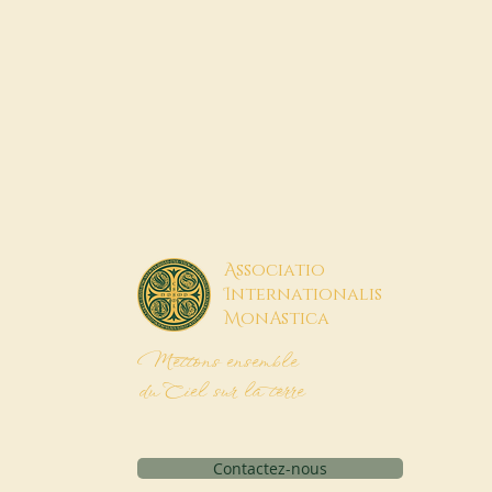
A
ssociatio
I
nternationalis
M
onAstica
Mettons ensemble
du Ciel sur la terre
Contactez-nous