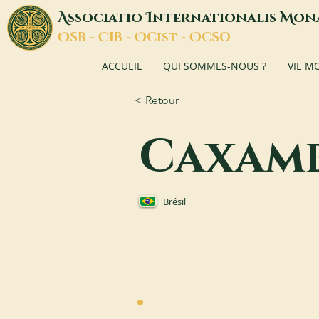
A
I
M
ssociatio
nternationalis
on
O
C
O
O
SB -
IB -
Cist -
CSO
ACCUEIL
QUI SOMMES-NOUS ?
VIE M
< Retour
Caxam
Brésil