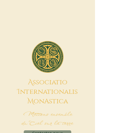
A
ssociatio
I
nternationalis
M
onAstica
Mettons ensemble
du Ciel sur la terre