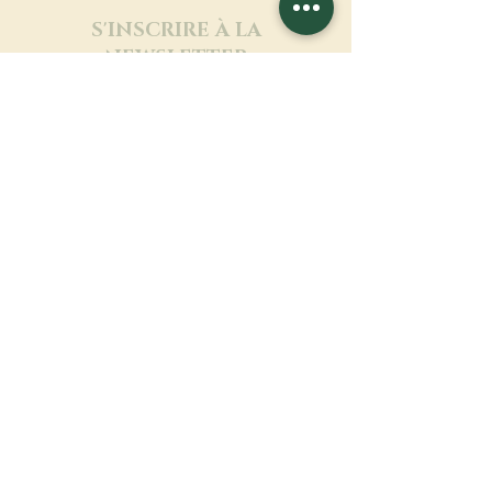
S'INSCRIRE À LA
NEWSLETTER
En savoir plus
Nom de famille
Prénom
Entrez votre mail ici
Langue
Nom du monastère