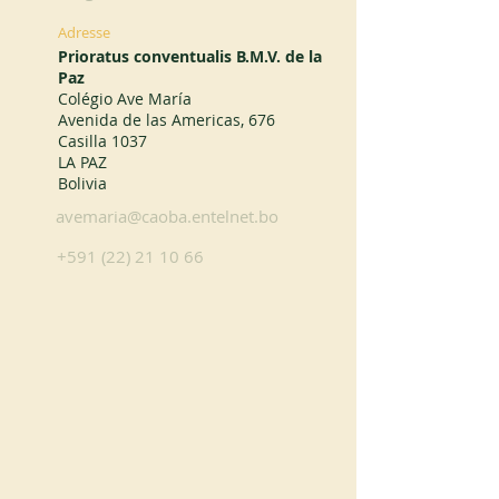
Adresse
Prioratus conventualis B.M.V. de la
Paz
Colégio Ave María
Avenida de las Americas, 676
Casilla 1037
LA PAZ
Bolivia
avemaria@caoba.entelnet.bo
+591 (22) 21 10 66