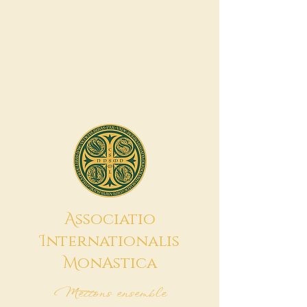
A
ssociatio
I
nternationalis
M
onAstica
Mettons ensemble