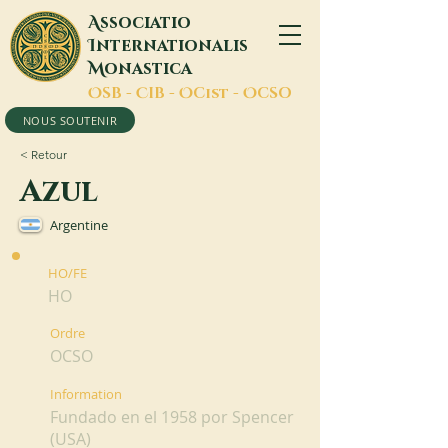
A
ssociatio
I
nternationalis
M
onastica
O
SB -
C
IB -
O
Cist -
O
CSO
NOUS SOUTENIR
< Retour
Azul
Argentine
HO/FE
HO
Ordre
OCSO
Information
Fundado en el 1958 por Spencer
(USA)