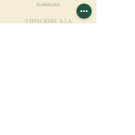
En savoir plus
S'INSCRIRE À LA
NEWSLETTER
En savoir plus
Nom de famille
Prénom
Entrez votre mail ici
Langue
Nom du monastère