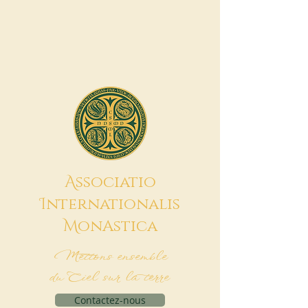
A
ssociatio
I
nternationalis
M
onAstica
Mettons ensemble
du Ciel sur la terre
Contactez-nous