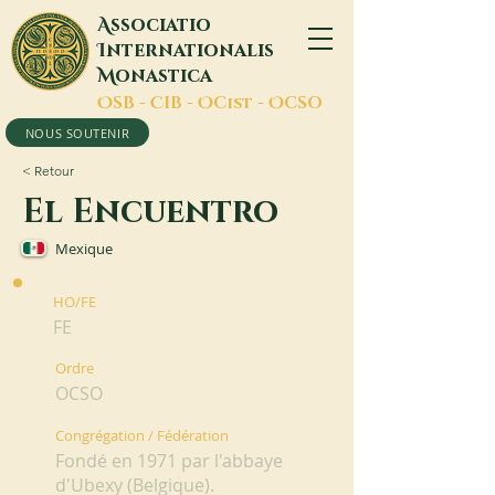
A
ssociatio
I
nternationalis
M
onastica
O
SB -
C
IB -
O
Cist -
O
CSO
NOUS SOUTENIR
< Retour
El Encuentro
Mexique
HO/FE
FE
Ordre
OCSO
Congrégation / Fédération
Fondé en 1971 par l'abbaye
d'Ubexy (Belgique).