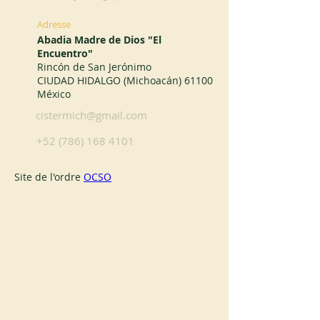
Adresse
Abadia Madre de Dios "El
Encuentro"
Rincón de San Jerónimo
CIUDAD HIDALGO (Michoacán) 61100
México
cistermich@gmail.com
+52 (786) 168 4101
Site de l'ordre 
OCSO