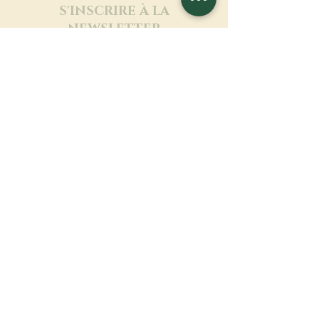
S'INSCRIRE À LA
NEWSLETTER
En savoir plus
Nom de famille
Prénom
Entrez votre mail ici
Langue
Nom du monastère