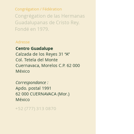
Congrégation / Fédération
Congrégation de las Hermanas
Guadalupanas de Cristo Rey.
Fondé en 1979.
Adresse
Centro Guadalupe
Calzada de los Reyes 31 “A”
Col. Tetela del Monte
Cuernavaca, Morelos C.P. 62 000
México
Correspondance :
Apdo. postal 1991
62 000 CUERNAVACA (Mor.)
México
+52 (777) 313 0870