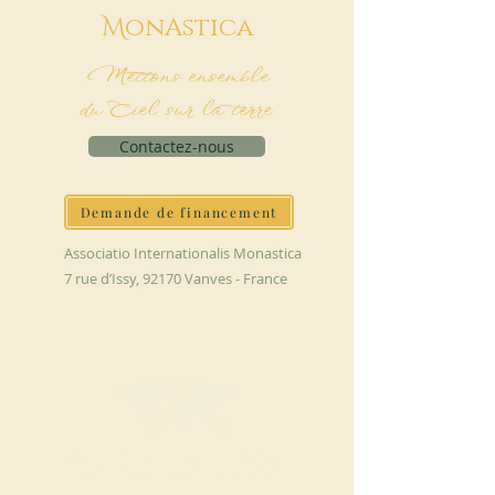
M
onAstica
Mettons ensemble
du Ciel sur la terre
Contactez-nous
Demande de financement
Associatio Internationalis Monastica
7 rue d’Issy, 92170 Vanves - France
FAIRE UN DON