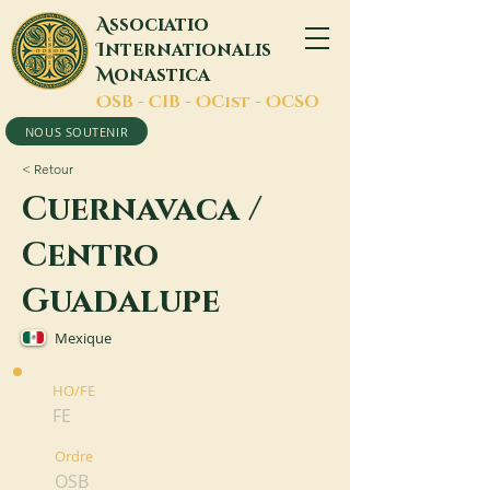
A
ssociatio
I
nternationalis
M
onastica
O
SB -
C
IB -
O
Cist -
O
CSO
NOUS SOUTENIR
< Retour
Cuernavaca /
Centro
Guadalupe
Mexique
HO/FE
FE
Ordre
OSB