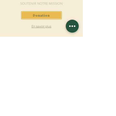
SOUTENIR NOTRE MISSION
Donation
En savoir plus
S'INSCRIRE À LA
NEWSLETTER
En savoir plus
Nom de famille
Prénom
Entrez votre mail ici
Langue