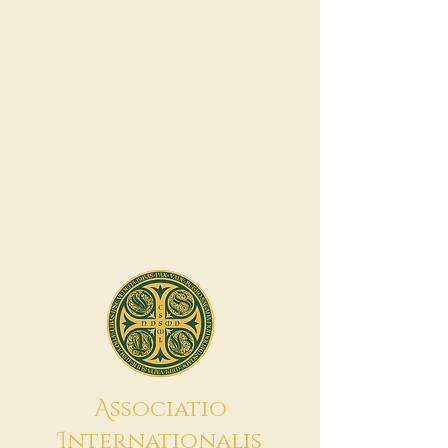
A
ssociatio
I
nternationalis