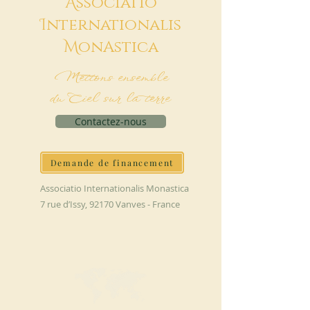
A
ssociatio
I
nternationalis
M
onAstica
Mettons ensemble
du Ciel sur la terre
Contactez-nous
Demande de financement
Associatio Internationalis Monastica
7 rue d’Issy, 92170 Vanves - France