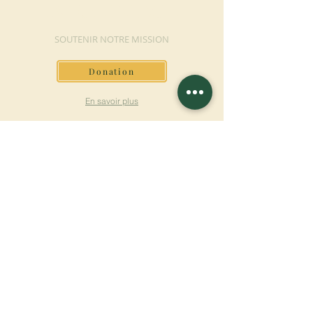
FAIRE UN DON
SOUTENIR NOTRE MISSION
Donation
En savoir plus
S'INSCRIRE À LA
NEWSLETTER
En savoir plus
Nom de famille
Prénom
Entrez votre mail ici