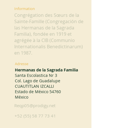
Information
Congrégation des Sœurs de la
Sainte-Famille (Congregación de
las Hermanas de la Sagrada
Familia), fondée en 1919 et
agrégée à la CIB (Communio
Internationalis Benedictinarum)
en 1987.
Adresse
Hermanas de la Sagrada Familia
Santa Escolastica Nr 3
Col. Lago de Guadalupe
CUAUTITLAN IZCALLI
Estado de México 54760
México
Reqp05@prodigy.net
+52 (55) 58 77 73 41