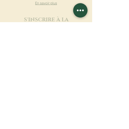
En savoir plus
S'INSCRIRE À LA
NEWSLETTER
En savoir plus
Nom de famille
Prénom
Entrez votre mail ici
Langue
Nom du monastère