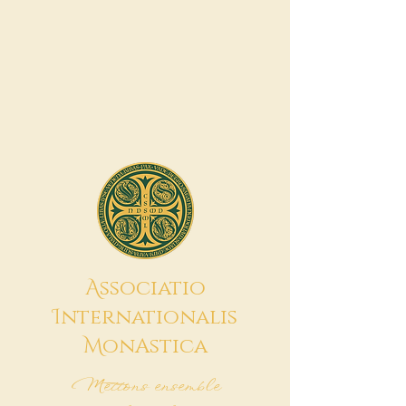
A
ssociatio
I
nternationalis
M
onAstica
Mettons ensemble