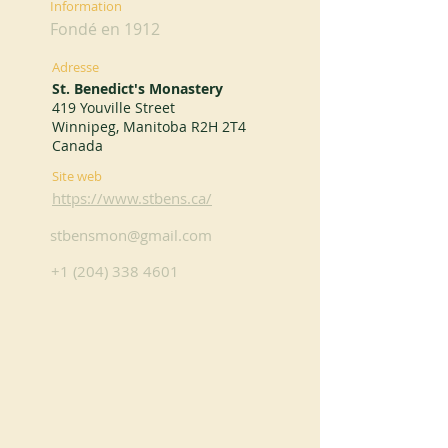
Information
Fondé en 1912
Adresse
St. Benedict's Monastery
419 Youville Street
Winnipeg, Manitoba R2H 2T4
Canada
Site web
https://www.stbens.ca/
stbensmon@gmail.com
+1 (204) 338 4601