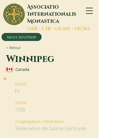
A
ssociatio
I
nternationalis
M
onastica
O
SB -
C
IB -
O
Cist -
O
CSO
NOUS SOUTENIR
< Retour
Winnipeg
Canada
HO/FE
FE
Ordre
OSB
Congrégation / Fédération
Fédération de Sainte Gertrude