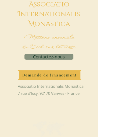
A
ssociatio
I
nternationalis
M
onAstica
Mettons ensemble
du Ciel sur la terre
Contactez-nous
Demande de financement
Associatio Internationalis Monastica
7 rue d’Issy, 92170 Vanves - France