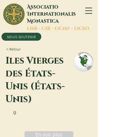
A
ssociatio
I
nternationalis
M
onastica
O
SB -
C
IB -
O
Cist -
O
CSO
NOUS SOUTENIR
< Retour
Iles Vierges
des États-
Unis (États-
Unis)
0
En voir plus