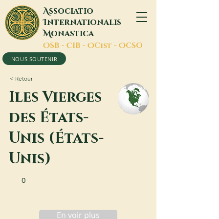
A
ssociatio
I
nternationalis
M
onastica
O
SB -
C
IB -
O
Cist -
O
CSO
NOUS SOUTENIR
< Retour
Iles Vierges
des États-
Unis (États-
Unis)
0
En voir plus