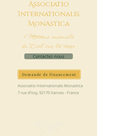
A
ssociatio
I
nternationalis
M
onAstica
Mettons ensemble
du Ciel sur la terre
Contactez-nous
Demande de financement
Associatio Internationalis Monastica
7 rue d’Issy, 92170 Vanves - France