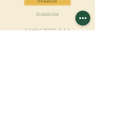
Donation
En savoir plus
S'INSCRIRE À LA
NEWSLETTER
En savoir plus
Nom de famille
Prénom
Entrez votre mail ici
Langue
Nom du monastère