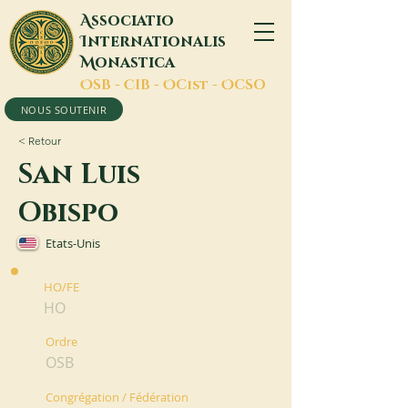
A
ssociatio
I
nternationalis
M
onastica
O
SB -
C
IB -
O
Cist -
O
CSO
NOUS SOUTENIR
< Retour
San Luis
Obispo
Etats-Unis
HO/FE
HO
Ordre
OSB
Congrégation / Fédération