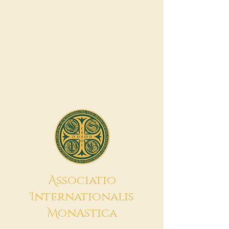
A
ssociatio
I
nternationalis
M
onAstica