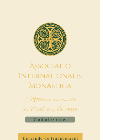
A
ssociatio
I
nternationalis
M
onAstica
Mettons ensemble
du Ciel sur la terre
Contactez-nous
Demande de financement