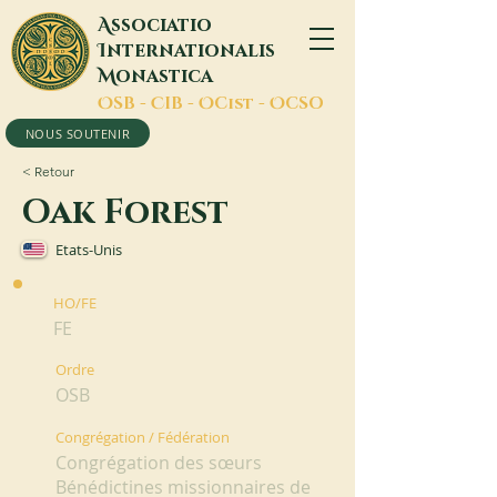
A
ssociatio
I
nternationalis
M
onastica
O
SB -
C
IB -
O
Cist -
O
CSO
NOUS SOUTENIR
< Retour
Oak Forest
Etats-Unis
HO/FE
FE
Ordre
OSB
Congrégation / Fédération
Congrégation des sœurs
Bénédictines missionnaires de