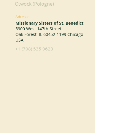
Otwock (Pologne)
Adresse
Missionary Sisters of St. Benedict
5900 West 147th Street
Oak Forest IL
60452-1199
Chicago
USA
+1 (708) 535 9623