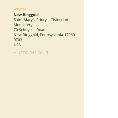
Adresse
New Ringgold
Saint Mary’s Priory – Cistercian
Monastery
70 Schuylkill Road
New Ringgold, Pennsylvania
17960-
9703
USA
+1 (570) 943 26 45