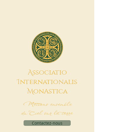
A
ssociatio
I
nternationalis
M
onAstica
Mettons ensemble
du Ciel sur la terre
Contactez-nous