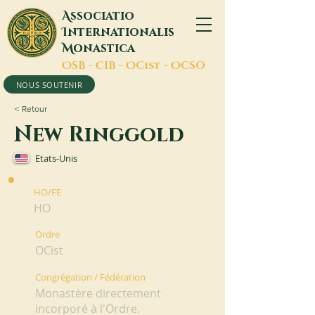
A
ssociatio
I
nternationalis
M
onastica
O
SB -
C
IB -
O
Cist -
O
CSO
NOUS SOUTENIR
< Retour
New Ringgold
Etats-Unis
HO/FE
HO
Ordre
OCist
Congrégation / Fédération
Monastère directement
incorporé à l'Ordre.