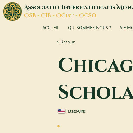
A
I
M
ssociatio
nternationalis
on
O
C
O
O
SB -
IB -
Cist -
CSO
ACCUEIL
QUI SOMMES-NOUS ?
VIE M
< Retour
Chicago
Schola
Etats-Unis