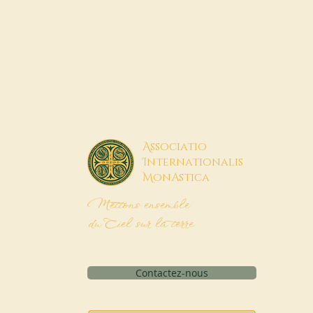
A
ssociatio
I
nternationalis
M
onAstica
Mettons ensemble
du Ciel sur la terre
Contactez-nous