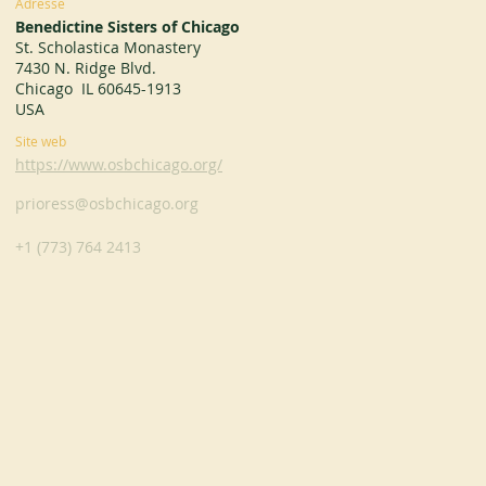
Adresse
Benedictine Sisters of Chicago
St. Scholastica Monastery
7430 N. Ridge Blvd.
Chicago IL 60645-1913
USA
Site web
https://www.osbchicago.org/
prioress@osbchicago.org
+1 (773) 764 2413