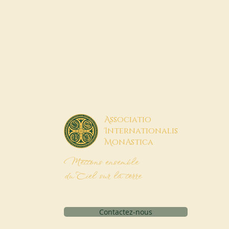
A
ssociatio
I
nternationalis
M
onAstica
Mettons ensemble
du Ciel sur la terre
Contactez-nous