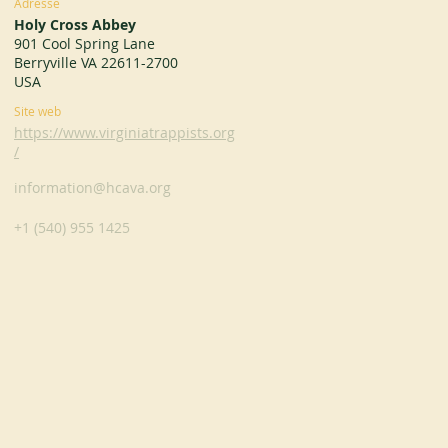
Adresse
Holy Cross Abbey
901 Cool Spring Lane
Berryville VA 22611-2700
USA
Site web
https://www.virginiatrappists.org
/
information@hcava.org
+1 (540) 955 1425