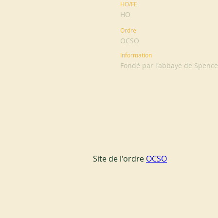
HO/FE
HO
Ordre
OCSO
Information
Fondé par l'abbaye de Spence
Site de l'ordre 
OCSO