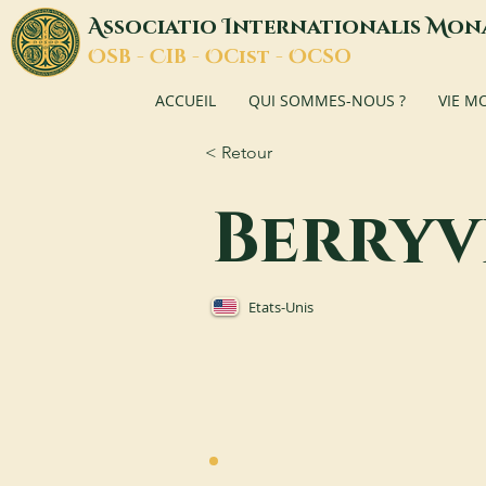
A
I
M
ssociatio
nternationalis
on
O
C
O
O
SB -
IB -
Cist -
CSO
ACCUEIL
QUI SOMMES-NOUS ?
VIE M
< Retour
Berryv
Etats-Unis