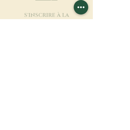
S'INSCRIRE À LA
NEWSLETTER
En savoir plus
Nom de famille
Prénom
Entrez votre mail ici
Langue
Nom du monastère