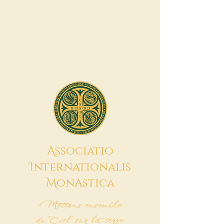
A
ssociatio
I
nternationalis
M
onAstica
Mettons ensemble
du Ciel sur la terre