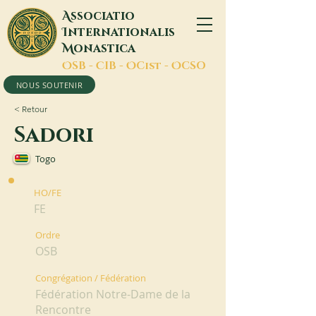
A
ssociatio
I
nternationalis
M
onastica
O
SB -
C
IB -
O
Cist -
O
CSO
NOUS SOUTENIR
< Retour
Sadori
Togo
HO/FE
FE
Ordre
OSB
Congrégation / Fédération
Fédération Notre-Dame de la
Rencontre