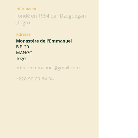
Information
Fondé en 1994 par Dzogbegan
(Togo).
Adresse
Monastère de l'Emmanuel
B.P. 20
MANGO
Togo
prieureemmanuel@gmail.com
+228 90 09 64 94