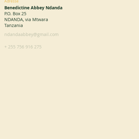
Adresse
Benedictine Abbey Ndanda
P.O. Box 25
NDANDA, via Mtwara
Tanzania
ndandaabbey@gmail.com
+ 255 756 916 275