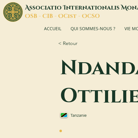
A
I
M
ssociatio
nternationalis
on
O
C
O
O
SB -
IB -
Cist -
CSO
ACCUEIL
QUI SOMMES-NOUS ?
VIE M
< Retour
Ndanda
Ottili
Tanzanie