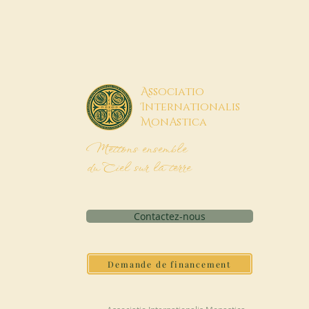
A
ssociatio
I
nternationalis
M
onAstica
Mettons ensemble
du Ciel sur la terre
Contactez-nous
Demande de financement