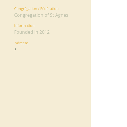
Congrégation / Fédération
Congregation of St Agnes
Information
Founded in 2012
Adresse
/