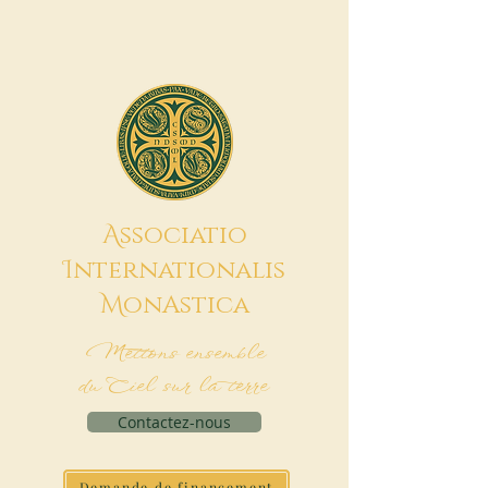
A
ssociatio
I
nternationalis
M
onAstica
Mettons ensemble
du Ciel sur la terre
Contactez-nous
Demande de financement