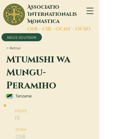
A
ssociatio
I
nternationalis
M
onastica
O
SB -
C
IB -
O
Cist -
O
CSO
NOUS SOUTENIR
< Retour
Mtumishi wa
Mungu-
Peramiho
Tanzanie
HO/FE
FE
Ordre
OSB