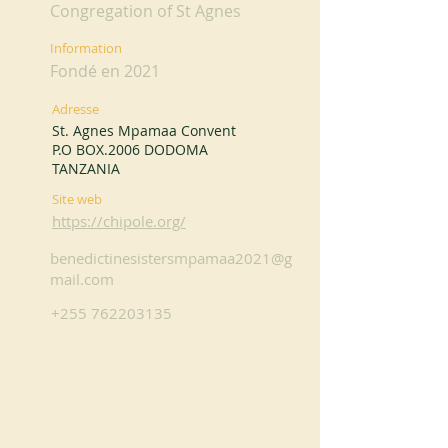
Congregation of St Agnes
Information
Fondé en 2021
Adresse
St. Agnes Mpamaa Convent
P.O BOX.2006 DODOMA
TANZANIA
Site web
https://chipole.org/
benedictinesistersmpamaa2021@g
mail.com
+255 762203135