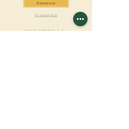
Donation
En savoir plus
S'INSCRIRE À LA
NEWSLETTER
En savoir plus
Nom de famille
Prénom
Entrez votre mail ici
Langue
Nom du monastère