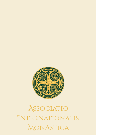
A
ssociatio
I
nternationalis
M
onAstica