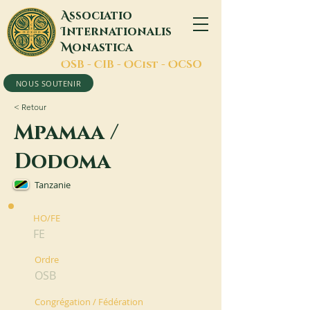
A
ssociatio
I
nternationalis
M
onastica
O
SB -
C
IB -
O
Cist -
O
CSO
NOUS SOUTENIR
< Retour
Mpamaa /
Dodoma
Tanzanie
HO/FE
FE
Ordre
OSB
Congrégation / Fédération