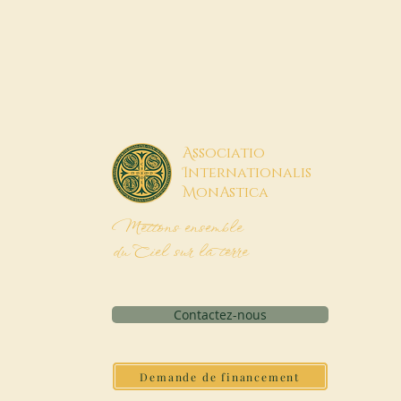
A
ssociatio
I
nternationalis
M
onAstica
Mettons ensemble
du Ciel sur la terre
Contactez-nous
Demande de financement