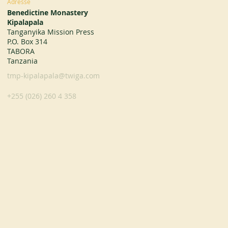
Adresse
Benedictine Monastery
Kipalapala
Tanganyika Mission Press
P.O. Box 314
TABORA
Tanzania
tmp-kipalapala@twiga.com
+255 (026) 260 4 358