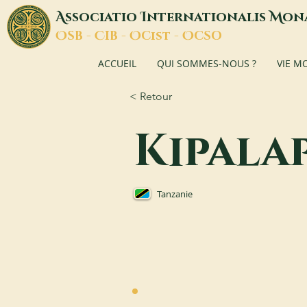
A
I
M
ssociatio
nternationalis
on
O
C
O
O
SB -
IB -
Cist -
CSO
ACCUEIL
QUI SOMMES-NOUS ?
VIE M
< Retour
Kipala
Tanzanie