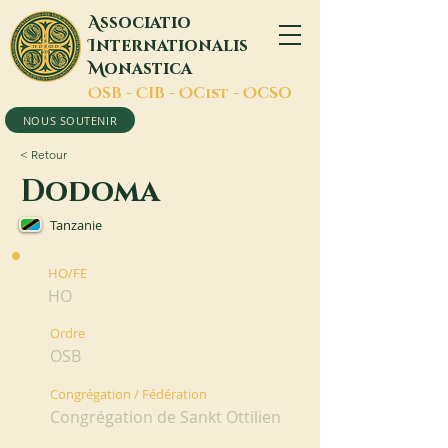
A
ssociatio
I
nternationalis
M
onastica
O
SB -
C
IB -
O
Cist -
O
CSO
NOUS SOUTENIR
< Retour
Dodoma
Tanzanie
HO/FE
HO
Ordre
OSB
Congrégation / Fédération
Congrégation de Sankt Ottilien