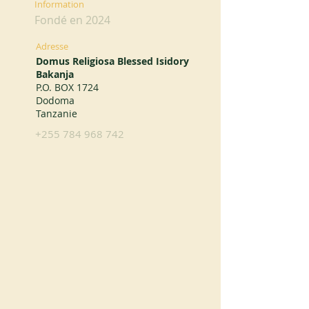
Information
Fondé en 2024
Adresse
Domus Religiosa Blessed Isidory
Bakanja
P.O. BOX 1724
Dodoma
Tanzanie
+255 784 968 742