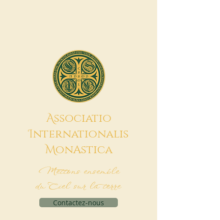
A
ssociatio
I
nternationalis
M
onAstica
Mettons ensemble
du Ciel sur la terre
Contactez-nous