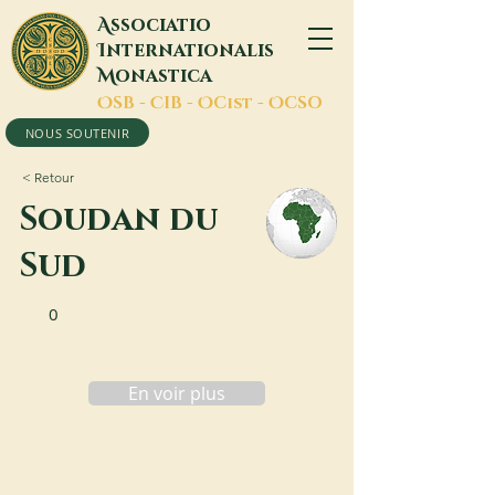
A
ssociatio
I
nternationalis
M
onastica
O
SB -
C
IB -
O
Cist -
O
CSO
NOUS SOUTENIR
< Retour
Soudan du
Sud
0
En voir plus