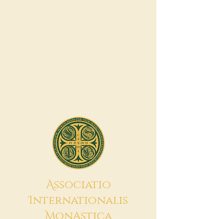
A
ssociatio
I
nternationalis
M
onAstica