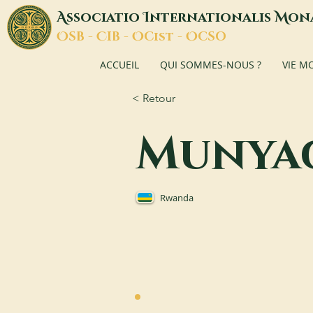
A
I
M
ssociatio
nternationalis
on
O
C
O
O
SB -
IB -
Cist -
CSO
ACCUEIL
QUI SOMMES-NOUS ?
VIE M
< Retour
Munya
Rwanda