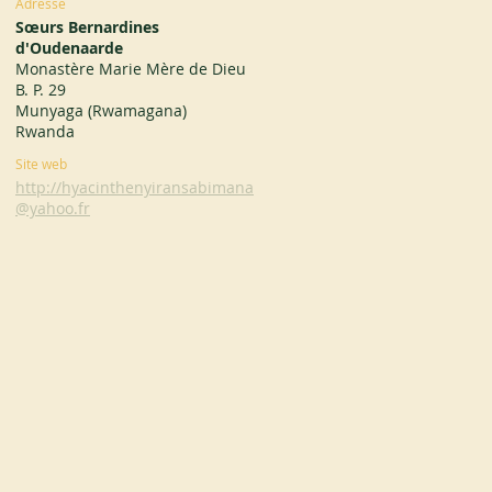
Adresse
Sœurs Bernardines
d'Oudenaarde
Monastère Marie Mère de Dieu
B. P. 29
Munyaga (Rwamagana)
Rwanda
Site web
http://hyacinthenyiransabimana
@yahoo.fr