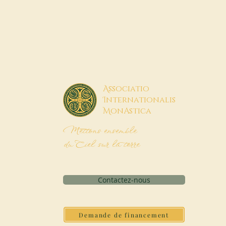
A
ssociatio
I
nternationalis
M
onAstica
Mettons ensemble
du Ciel sur la terre
Contactez-nous
Demande de financement