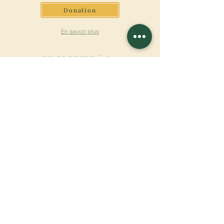
Donation
En savoir plus
S'INSCRIRE À LA
NEWSLETTER
En savoir plus
Nom de famille
Prénom
Entrez votre mail ici
Langue