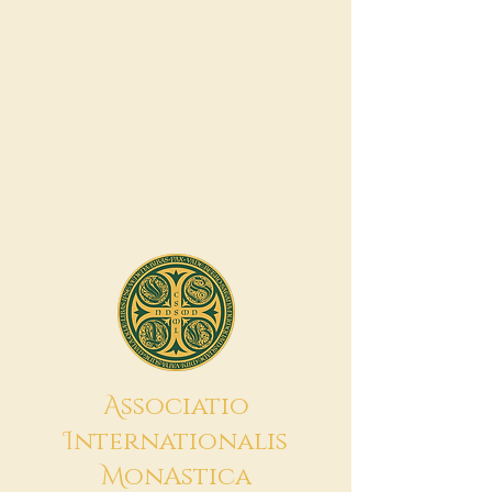
A
ssociatio
I
nternationalis
M
onAstica