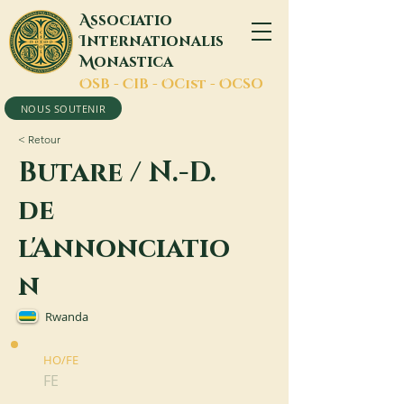
A
ssociatio
I
nternationalis
M
onastica
O
SB -
C
IB -
O
Cist -
O
CSO
NOUS SOUTENIR
< Retour
Butare / N.-D.
de
l'Annonciatio
n
Rwanda
HO/FE
FE