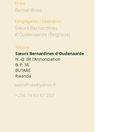
Ordre
Bernardines
Congrégation / Fédération
Sœurs Bernardines
d'Oudenaarde (Belgique)
Adresse
Sœurs Bernardines d'Oudenaarde
N.-D. de l'Annonciation
B. P. 38
BUTARE
Rwanda
uwinifrida@yahoo.fr
+250 78 85 87 257