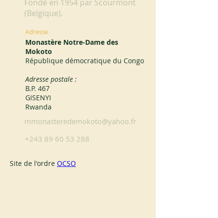
Fondé en 1954 par Scourmont
(Belgique).
Adresse
Monastère Notre-Dame des
Mokoto
République démocratique du Congo
Adresse postale :
B.P. 467
GISENYI
Rwanda
mmonasteredemokoto@yahoo.fr
+243 89 60 53 288
Site de l'ordre 
OCSO