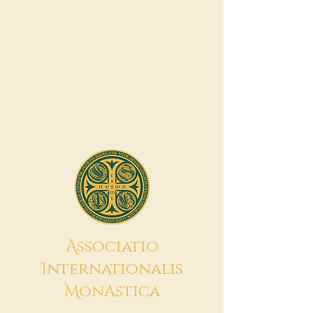
A
ssociatio
I
nternationalis
M
onAstica