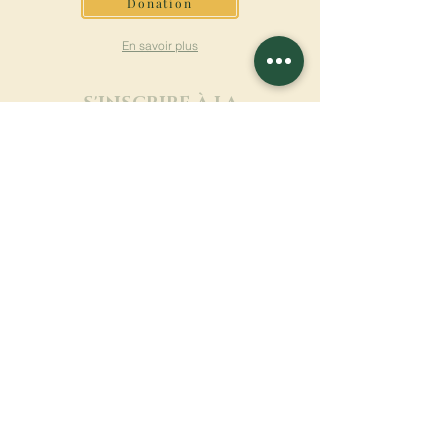
Donation
En savoir plus
S'INSCRIRE À LA
NEWSLETTER
En savoir plus
Nom de famille
Prénom
Entrez votre mail ici
Langue
Nom du monastère