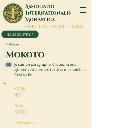
A
ssociatio
I
nternationalis
M
onastica
O
SB -
C
IB -
O
Cist -
O
CSO
NOUS SOUTENIR
< Retour
Mokoto
Je suis un paragraphe. Cliquez ici pour
ajouter votre propre texte et me modifier.
C'est facile.
HO/FE
HO
Ordre
OCSO
Information