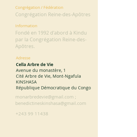
Congrégation / Fédération
Congrégation Reine-des-Apôtres
Information
Fondé en 1992 d'abord à Kindu
par la Congrégation Reine-des-
Apôtres.
Adresse
Cella Arbre de Vie
Avenue du monastère, 1
Cité Arbre de Vie, Mont-Ngafula
KINSHASA
République Démocratique du Congo
monarbredevie@gmail.com
;
benedictineskinshasa@gmail.com
+243 99 11438