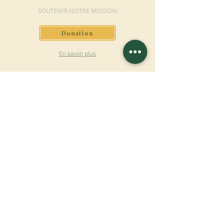
SOUTENIR NOTRE MISSION
Donation
En savoir plus
S'INSCRIRE À LA
NEWSLETTER
En savoir plus
Nom de famille
Prénom
Entrez votre mail ici
Langue