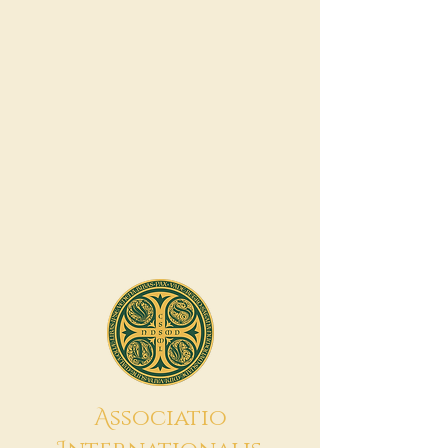
A
ssociatio