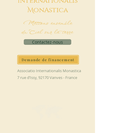
I
nternationalis
M
onAstica
Mettons ensemble
du Ciel sur la terre
Contactez-nous
Demande de financement
Associatio Internationalis Monastica
7 rue d’Issy, 92170 Vanves - France
FAIRE UN DON