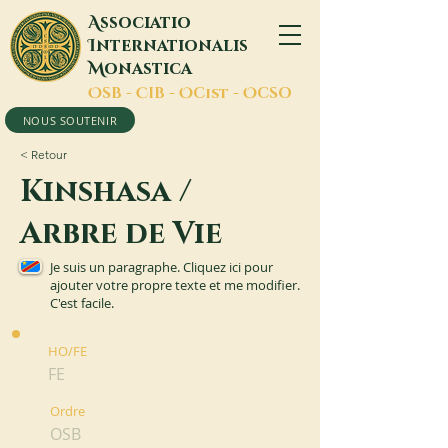
A
ssociatio
I
nternationalis
M
onastica
O
SB -
C
IB -
O
Cist -
O
CSO
NOUS SOUTENIR
< Retour
Kinshasa /
Arbre de Vie
Je suis un paragraphe. Cliquez ici pour
ajouter votre propre texte et me modifier.
C'est facile.
HO/FE
FE
Ordre
OSB