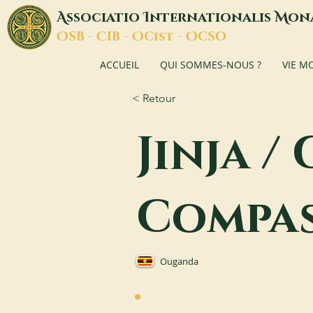
A
I
M
ssociatio
nternationalis
on
O
C
O
O
SB -
IB -
Cist -
CSO
ACCUEIL
QUI SOMMES-NOUS ?
VIE M
< Retour
Jinja /
Compa
Ouganda