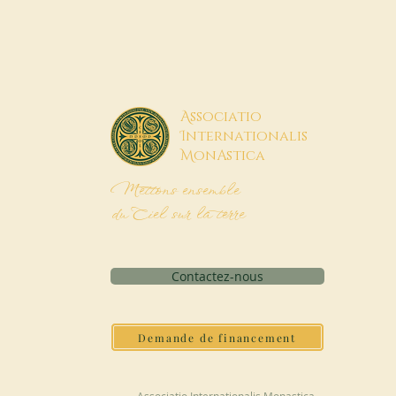
A
ssociatio
I
nternationalis
M
onAstica
Mettons ensemble
du Ciel sur la terre
Contactez-nous
Demande de financement