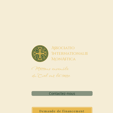
A
ssociatio
I
nternationalis
M
onAstica
Mettons ensemble
du Ciel sur la terre
Contactez-nous
Demande de financement