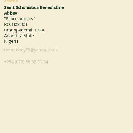
Adresse
Saint Scholastica Benedictine
Abbey
"Peace and Joy"
P.O. Box 301
Umuoji-Idemili L.G.A.
Anambra State
Nigeria
umuabbey78@yahoo.co.uk
+234 (070) 38 52 51 54