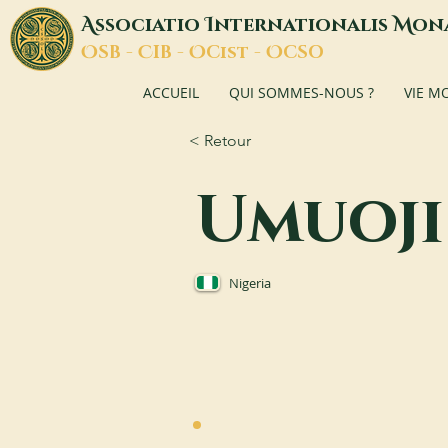
A
I
M
ssociatio
nternationalis
on
O
C
O
O
SB -
IB -
Cist -
CSO
ACCUEIL
QUI SOMMES-NOUS ?
VIE M
< Retour
Umuoji
Nigeria