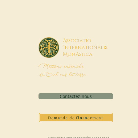
A
ssociatio
I
nternationalis
M
onAstica
Mettons ensemble
du Ciel sur la terre
Contactez-nous
Demande de financement