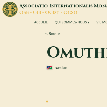
A
I
M
ssociatio
nternationalis
on
O
C
O
O
SB -
IB -
Cist -
CSO
ACCUEIL
QUI SOMMES-NOUS ?
VIE M
< Retour
Omuth
Namibie