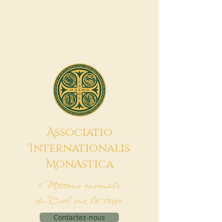
A
ssociatio
I
nternationalis
M
onAstica
Mettons ensemble
du Ciel sur la terre
Contactez-nous