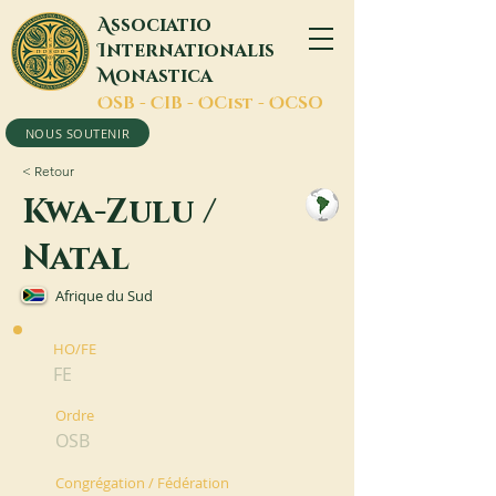
A
ssociatio
I
nternationalis
M
onastica
O
SB -
C
IB -
O
Cist -
O
CSO
NOUS SOUTENIR
< Retour
Kwa-Zulu /
Natal
Afrique du Sud
HO/FE
FE
Ordre
OSB
Congrégation / Fédération