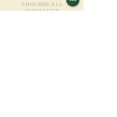
S'INSCRIRE À LA
NEWSLETTER
En savoir plus
Nom de famille
Prénom
Entrez votre mail ici
Langue
Nom du monastère