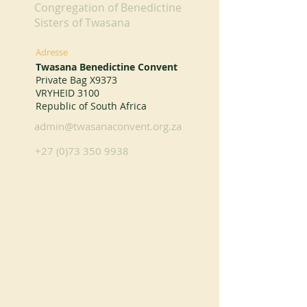
Congregation of Benedictine
Sisters of Twasana
Adresse
Twasana Benedictine Convent
Private Bag X9373
VRYHEID 3100
Republic of South Africa
admin@twasanaconvent.org.za
+27 (0)73 350 9938