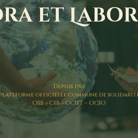
O
RA ET
L
ABOR
Depuis 1961
plateforme officielle commune de solidarit
O
C
O
O
SB –
IB –
CIST –
CSO