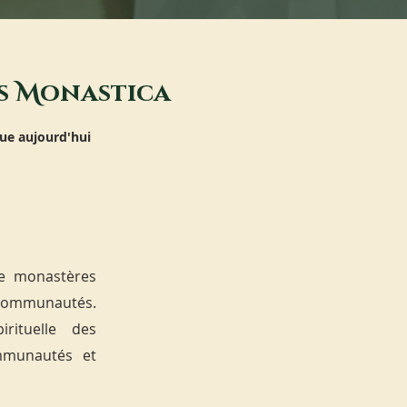
s
M
onastica
ue aujourd'hui
de monastères
s communautés.
rituelle des
mmunautés et