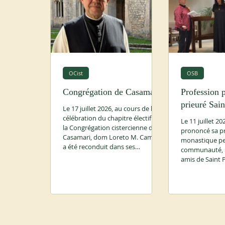
OCist
OSB
Congrégation de Casamari
Profession p
prieuré Sain
Le 17 juillet 2026, au cours de la
célébration du chapitre électif de
Le 11 juillet 20
la Congrégation cistercienne de
prononcé sa p
Casamari, dom Loreto M. Camilli
monastique per
a été reconduit dans ses
communauté, le
fonctions d'abbé de cette même
amis de Saint P
Congrégation. Prions pour que
La cérémonie a
Dieu bénisse son ministère pour
sur Zoom pour
le bien de toute la Congrégation.
pouvaient y as
ocist.org
Un dîner et u
ont suivi.
https://fedstb