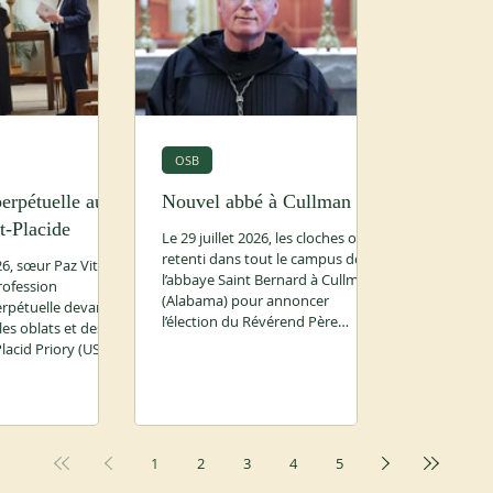
OSB
erpétuelle au
Nouvel abbé à Cullman
t-Placide
Le 29 juillet 2026, les cloches ont
retenti dans tout le campus de
26, sœur Paz Vital a
l’abbaye Saint Bernard à Cullman
rofession
(Alabama) pour annoncer
pétuelle devant la
l’élection du Révérend Père
s oblats et des
Brendan J. Seipel comme onzième
lacid Priory (USA).
abbé dans les 135 ans d’histoire
 été retransmise
de la communauté. Le chapitre
 ceux qui ne
électif était présidé par le
sister en personne.
Révérend Père Jonathan R. Licari ,
n moment de fête
abbé-président de la
1
2
3
4
5
Congrégation américano-
en.org/2026/07/16/
cassinienne. Les travaux ont