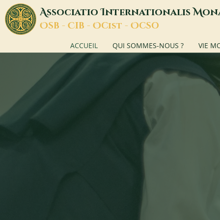
A
I
M
ssociatio
nternationalis
on
O
C
O
O
SB -
IB -
Cist -
CSO
ACCUEIL
QUI SOMMES-NOUS ?
VIE M