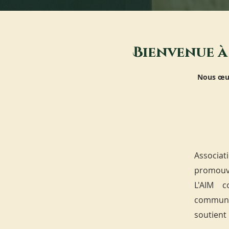
B
ienvenue à 
Nous œuv
Associat
promouva
L'AIM c
communa
soutient