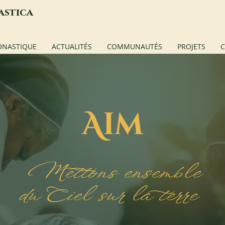
astica
ONASTIQUE
ACTUALITÉS
COMMUNAUTÉS
PROJETS
C
A
IM
Mettons ensemble
du Ciel sur la terre