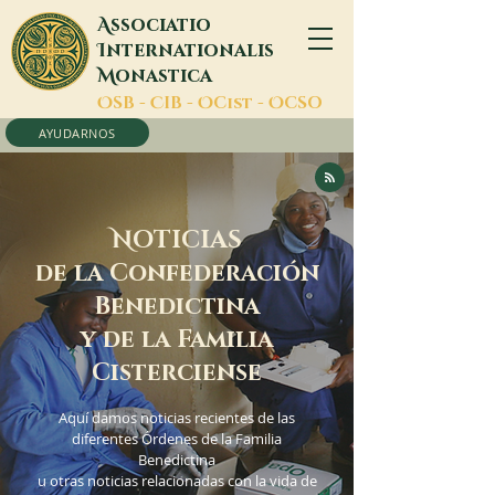
A
ssociatio
I
nternationalis
M
onastica
O
SB -
C
IB -
O
Cist -
O
CSO
AYUDARNOS
N
OTICIAS
de la Confederación
Benedictina
y de la Familia
Cisterciense
Aquí damos noticias recientes de las
diferentes Órdenes de la Familia
Benedictina
u otras noticias relacionadas con la vida de