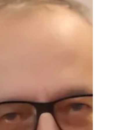
Benedict nació en Abatete, Nigeria, en 1966. Fue
sacerdote diocesano en Onitsha, Nigeria, antes de
entrar en la comunidad de Nsugbe en 2006, donde
hizo su profesión solemne en 2012. Este
nombramiento pone fin al servicio de Dom Mark
Caira, abad de Nunraw desde 2009 y superior ad
nutum de