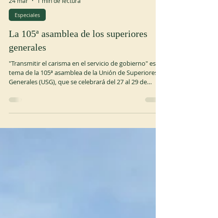
24 mar
1 min de lectura
Especiales
La 105ª asamblea de los superiores
generales
"Transmitir el carisma en el servicio de gobierno" es el
tema de la 105ª asamblea de la Unión de Superiores
Generales (USG), que se celebrará del 27 al 29 de
mayo en Sacrofano (Roma). Los trabajos se abrirán
con la intervención de dos teólogos biblistas, don
Silvio Barbaglia, de la diócesis de Novara, y el p.
Maurizio Bevilacqua, claretiano, sobre el significado
del carisma y su transmisión. El jueves 28 de mayo
estará dedicado al testimonio de tres superiores
generales – p.