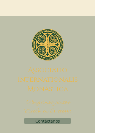
A
ssociatio
I
nternationalis
M
onAstica
Pongamos juntos
Cielo en la tierra
Contáctanos