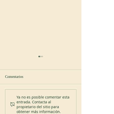
Comentarios
Nuevo abad en Spencer
200 años del Mont
Ya no es posible comentar esta
entrada. Contacta al
propietario del sitio para
obtener más información.