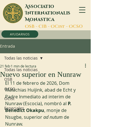
A
ssociatio
I
nternationalis
M
onastica
O
SB -
C
IB -
O
Cist -
O
CSO
AYUDARNOS
Entrada
Todas las noticias
21 feb
1 min de lectura
Todas las noticias
Nuevo superior en Nunraw
OSB
El 11 de febrero de 2026, Dom 
OCSO
Malachias Huijink, abad de Echt y 
Padre Inmediato ad interim de 
OCist
Nunraw (Escocia), nombró al 
P. 
Especiales
Benedict Okakpu
, monje de 
Nsugbe, superior 
ad nutum
 de 
Nunraw.