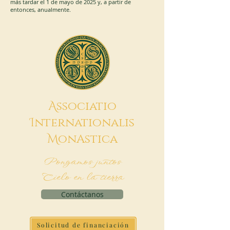
más tardar el 1 de mayo de 2025 y, a partir de
entonces, anualmente.
A
ssociatio
I
nternationalis
M
onAstica
Pongamos juntos
Cielo en la tierra
Contáctanos
Solicitud de financiación