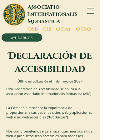
A
ssociatio
I
nternationalis
M
onastica
O
SB -
C
IB -
O
Cist -
O
CSO
AYUDARNOS
D
eclaración de
accesibilidad
Última actualización el 1 de mayo de 2024
Esta Declaración de Accesibilidad se aplica a la
asociación Associatio Internationalis Monastica (AIM). ​
La Compañía reconoce la importancia de
proporcionar a sus usuarios sitios web y aplicaciones
web y no web accesibles (“Productos”).
Nos comprometemos a garantizar que nuestros sitios
web y productos sean accesibles para todos los