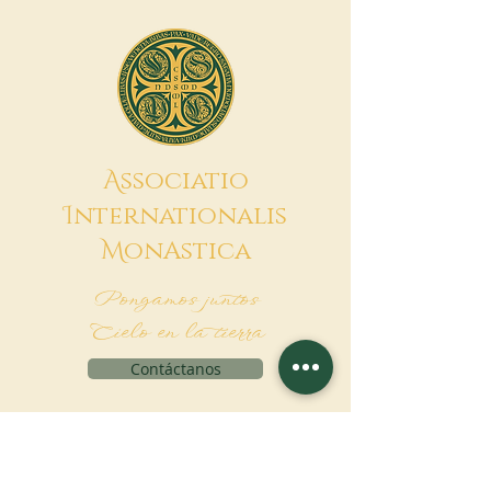
A
ssociatio
I
nternationalis
M
onAstica
Pongamos juntos
Cielo en la tierra
Contáctanos
Solicitud de financiación
Associatio Internationalis Monastica