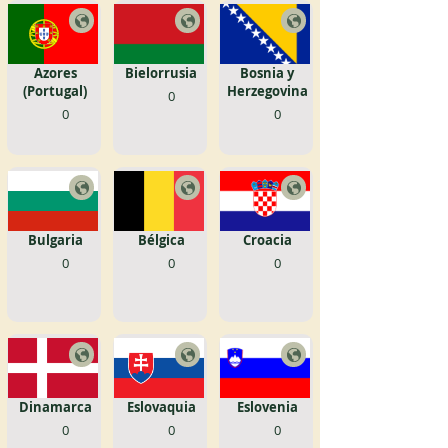
Azores
Bielorrusia
Bosnia y
(Portugal)
Herzegovina
0
0
0
Bulgaria
Bélgica
Croacia
0
0
0
Dinamarca
Eslovaquia
Eslovenia
0
0
0