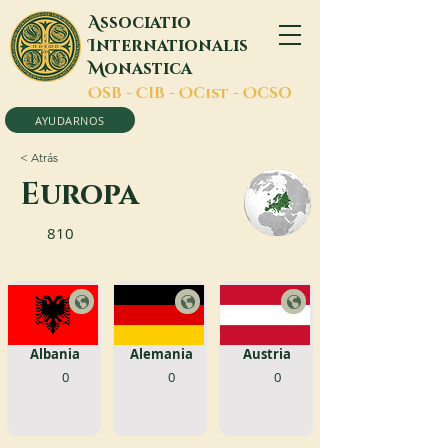
A
ssociatio
I
nternationalis
M
onastica
O
SB -
C
IB -
O
Cist -
O
CSO
AYUDARNOS
< Atrás
Europa
810
Albania
Alemania
Austria
0
0
0