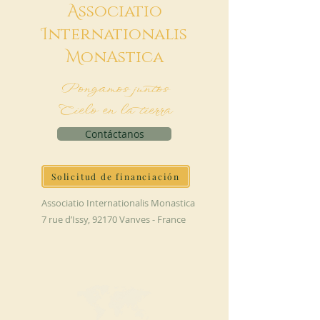
A
ssociatio
I
nternationalis
M
onAstica
Pongamos juntos
Cielo en la tierra
Contáctanos
Solicitud de financiación
Associatio Internationalis Monastica
7 rue d’Issy, 92170 Vanves - France