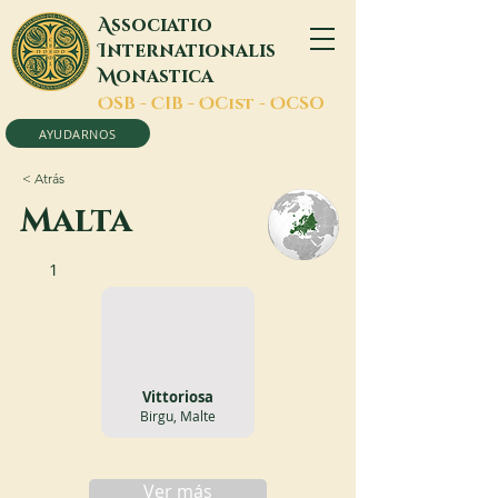
A
ssociatio
I
nternationalis
M
onastica
O
SB -
C
IB -
O
Cist -
O
CSO
AYUDARNOS
< Atrás
Malta
1
Vittoriosa
Birgu, Malte
Ver más