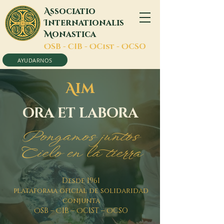
A
ssociatio
I
nternationalis
M
onastica
O
SB -
C
IB -
O
Cist -
O
CSO
AYUDARNOS
A
IM
ORA ET LABORA
Pongamos juntos
Cielo en la tierra
Desde 1961
plataforma oficial de solidaridad
conjunta
O
SB –
C
IB –
O
CIST –
O
CSO