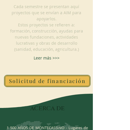
Cada semestre se presentan aquí
proyectos que se envían a AIM para
apoyarlos.
Estos proyectos se refieren a:
formación, construcción, ayudas para
nuevas fundaciones, actividades
lucrativas y obras de desarrollo
(sanidad, educación, agricultura.)
Leer más >>>
Solicitud de financiación
ACERCA DE
1 500 AÑOS DE MONTECASSINO - Lugares de