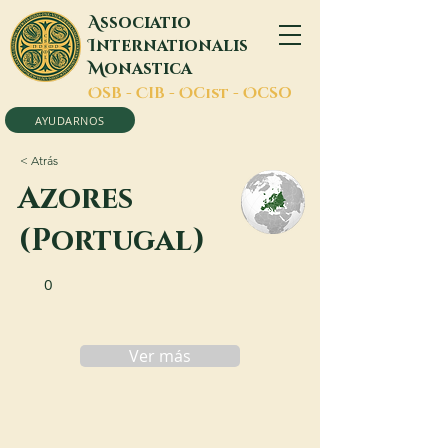
A
ssociatio
I
nternationalis
M
onastica
O
SB -
C
IB -
O
Cist -
O
CSO
AYUDARNOS
< Atrás
Azores
(Portugal)
0
Ver más