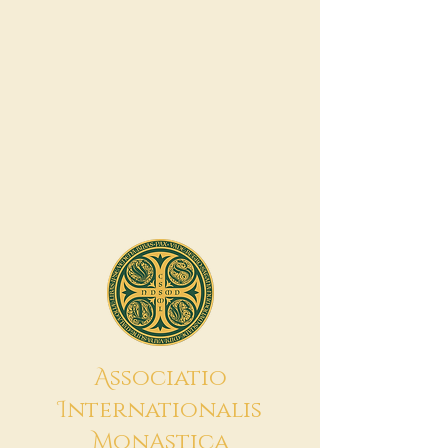
A
ssociatio
I
nternationalis
M
onAstica