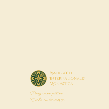
A
ssociatio
I
nternationalis
M
onAstica
Pongamos juntos
Cielo en la tierra