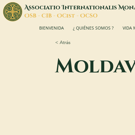
A
I
M
ssociatio
nternationalis
on
O
C
O
O
SB -
IB -
Cist -
CSO
BIENVENIDA
¿ QUIÉNES SOMOS ?
VIDA
< Atrás
Moldav