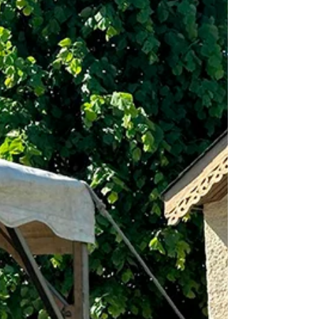
El 22 de mayo de 2026, el padre abad Bernard Lorent
Tayart, presidente de la AIM, se encontraba en la
abadía de Chevetogne para participar en la reunión
de la Enciclopedia Benedictina. Se trata de una
Fundación que concede ayudas a la investigación
histórica sobre la orden de San Benito, en particular a
la Revue bénédictine, a la revista Mabillon y también
al Boletín de la AIM. El padre abad de Chevetogne, el
prior de Maredsous y el padre abad Bernard
representan a los bened