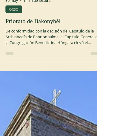
30 may
1 min de lectura
OCSO
Priorato de Bakonybél
De conformidad con la decisión del Capítulo de la
Archiabadía de Pannonhalma, el Capítulo General de
la Congregación Benedictina Húngara elevó el
Monasterio de San Mauricio en Bakonybél al rango de
priorato conventual el 29 de mayo de 2026. Con esta
decisión, el monasterio benedictino de Bakonybél se
ha convertido en miembro independiente de la
Congregación Benedictina Húngara. El 1 de junio de
2026, el Convento del Monasterio de San Mauricio
eligió al padre Izsák Zsolt Baán