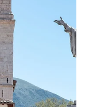
OSB
Viajes del P. Bernard Lorent
El padre abad Bernard Lorent Tayart tuvo la
oportunidad de visitar dos antiguos lugares
benedictinos en Bélgica y Luxemburgo: La antigua
abadía de Gembloux (Bélgica) Fundada en el siglo X
por San Guibert, la abadía de Gembloux alcanzó
rápidamente gran renombre gracias a Sigebert, un
monje erudito del siglo XI conocido por sus
numerosos viajes. Era una abadía prestigiosa en la
que los padres abades ostentaban el título de conde:
los condes abades de Gembloux. La abadía fue sup