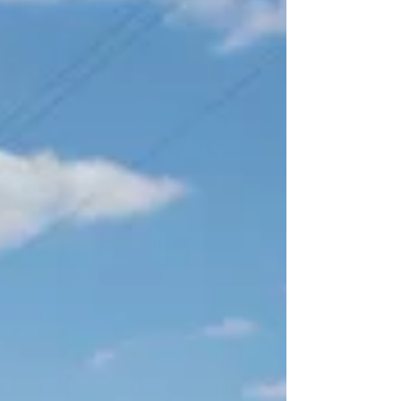
compuesta actualmente por cinco hermanas, es una
de las más antiguas de Italia (fundada en el siglo IX).
Las hermanas son muy apreciada