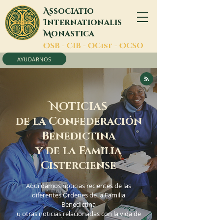
A
ssociatio
I
nternationalis
M
onastica
O
SB -
C
IB -
O
Cist -
O
CSO
AYUDARNOS
N
OTICIAS
de la Confederación
Benedictina
y de la Familia
Cisterciense
Aquí damos noticias recientes de las
diferentes Órdenes de la Familia
Benedictina
u otras noticias relacionadas con la vida de