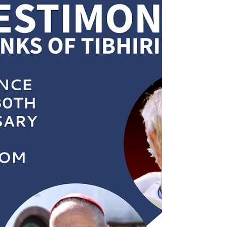
OSB
1 500 años de Montecassino - Lugares
de Esperanza
Un jubileo para toda la familia benedictina En 2029, la
familia de Órdenes que viven según la Regla de san
Benito celebrará un jubileo de excepcional alcance: los
1 500 años de la fundación de Montecassino, cuna de
la tradición monástica occidental. Este aniversario,
conmemorado por iniciativa de la Confederación
Benedictina en el sitio jubilee.osb.org, invita a cada
comunidad — benedictina, cisterciense, trapense — a
renovar su fidelidad al Evangelio y a la hospitalidad
mo