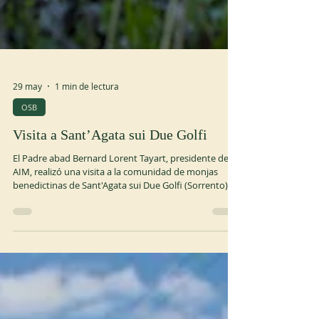
29 may
1 min de lectura
OSB
Visita a Sant’Agata sui Due Golfi
El Padre abad Bernard Lorent Tayart, presidente de la
AIM, realizó una visita a la comunidad de monjas
benedictinas de Sant'Agata sui Due Golfi (Sorrento),
con motivo de la Primera Comunión de una niña, hija
de unos amigos y oblatos del monasterio. El padre
abad Bernard conoce a la comunidad de monjas
desde sus estudios en Roma. La comunidad,