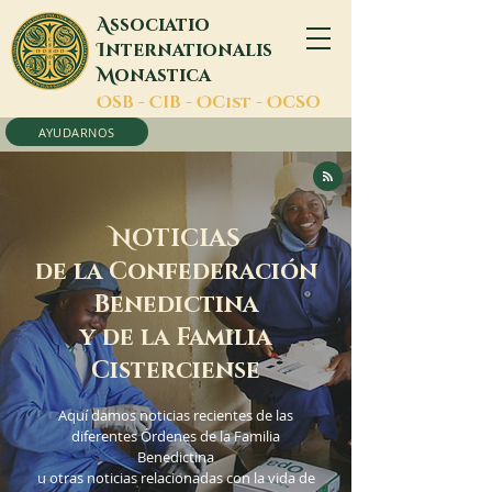
A
ssociatio
I
nternationalis
M
onastica
O
SB -
C
IB -
O
Cist -
O
CSO
AYUDARNOS
N
OTICIAS
de la Confederación
Benedictina
y de la Familia
Cisterciense
Aquí damos noticias recientes de las
diferentes Órdenes de la Familia
Benedictina
u otras noticias relacionadas con la vida de