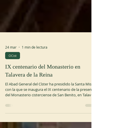
24 mar
1 min de lectura
OCist
IX centenario del Monasterio en
Talavera de la Reina
El Abad General del Císter ha presidido la Santa Misa
con la que se inaugura el IX centenario de la presencia
del Monasterio cisterciense de San Benito, en Talavera
de la Reina. Después de la eucaristía el coro Ars
Antiqua, de antiguos alumnos de la Escolanía del Valle
de los Caídos, ha ofrecido un concierto de música